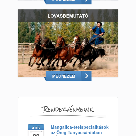
LOVASBEMUTATÓ
MEGNÉZEM
Rendezvényeink
Mangalica-ételspecialitások
AUG
az Öreg Tanyacsárdában
08