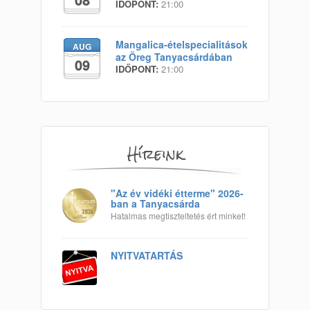
IDŐPONT:
21:00
Mangalica-ételspecialitások
AUG
az Öreg Tanyacsárdában
09
IDŐPONT:
21:00
Híreink
"Az év vidéki étterme" 2026-
ban a Tanyacsárda
Hatalmas megtiszteltetés ért minket!
NYITVATARTÁS