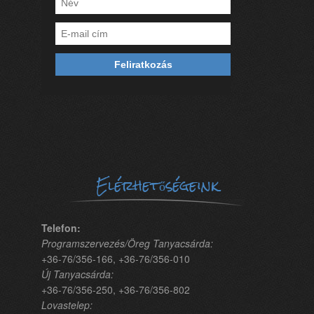
Elérhetőségeink
Telefon:
Programszervezés/Öreg Tanyacsárda:
+36-76/356-166, +36-76/356-010
Új Tanyacsárda:
+36-76/356-250, +36-76/356-802
Lovastelep: