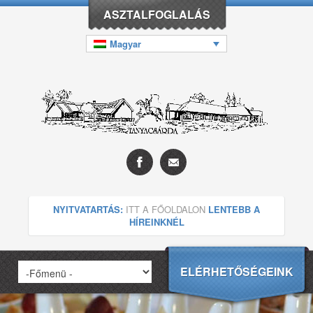
ASZTALFOGLALÁS
Magyar
NYITVATARTÁS:
ITT A FŐOLDALON
LENTEBB A
HÍREINKNÉL
ELÉRHETŐSÉGEINK