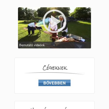
Bemutató videónk
Cégeknek
BŐVEBBEN