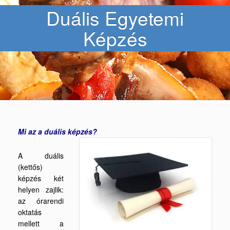
Duális Egyetemi
Képzés
Mi az a duális képzés?
A duális
(kettős)
képzés két
helyen zajlik:
az órarendi
oktatás
mellett a