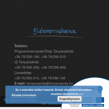
Elérhetőségeink
Telefon:
Programszervezés/Öreg Tanyacsárda:
+36-76/356-166, +36-76/356-010
Új Tanyacsárda:
+36-76/356-250, +36-76/356-802
Lovastelep:
+36 76/356-010, +36 76/356-166
E-mail:
tanyacsarda@tanyacsarda.hu
Ez a weboldal sütiket használ. Ennek részleteiről bővebben
olvashat ide kattintva >>>
Bővebb információ
Engedélyezem
Tanyacsárda © (2026)
IMPRESSZUM | Fejlesztő: Marketing Menü