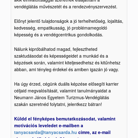
vendéglátás művészetét és a rendezvényszervezést.
Előnyt jelentő tulajdonságok a jó terhelhetőség, lojalitás,
kedvesség, empatikusság, jó problémamegoldó
képesség és a vendégcentrikus gondolkodás.
Nálunk kipróbálhatod magad, fejlesztheted
szaktudásodat és képességeidet a munkád és a
képzések során, valamint kiteljesedhetsz és kitűnhetsz
abban, ami tényleg érdekel és amiben igazán jó vagy.
Ha úgy érzed, cégünk duális képzése elősegíti karrier
céljaid megvalósítását, valamint tanulmányaidat a
Neumann János Egyetem Turizmus-Vendéglátás
szakán szeretnéd folytatni, jelentkezz bátran!
Küldd el fényképes bemutatkozásodat, valamint
motivációs leveledet e-mailben a
tanyacsarda@tanyacsarda.hu
címre, az e-mail