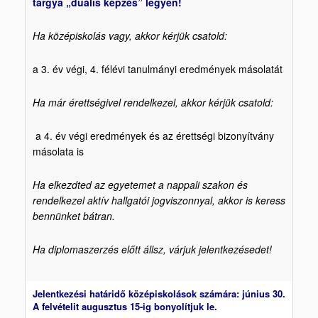
tárgya „duális képzés” legyen!
Ha középiskolás vagy, akkor kérjük csatold:
a 3. év végi, 4. félévi tanulmányi eredmények másolatát
Ha már érettségivel rendelkezel, akkor kérjük csatold:
a 4. év végi eredmények és az érettségi bizonyítvány
másolata is
Ha elkezdted az egyetemet a nappali szakon és
rendelkezel aktív hallgatói jogviszonnyal, akkor is keress
bennünket bátran.
Ha diplomaszerzés előtt állsz, várjuk jelentkezésedet!
Jelentkezési határidő középiskolások számára: június 30.
A felvételit augusztus 15-ig bonyolítjuk le.