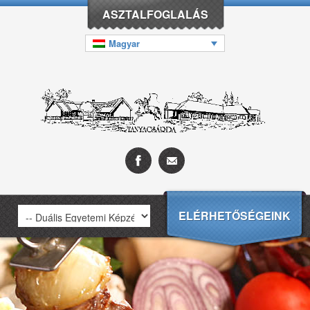
ASZTALFOGLALÁS
Magyar
ELÉRHETŐSÉGEINK