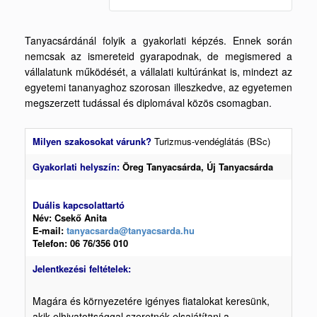
Tanyacsárdánál folyik a gyakorlati képzés. Ennek során
nemcsak az ismereteid gyarapodnak, de megismered a
vállalatunk működését, a vállalati kultúránkat is, mindezt az
egyetemi tananyaghoz szorosan illeszkedve, az egyetemen
megszerzett tudással és diplomával közös csomagban.
Milyen szakosokat várunk?
Turizmus-vendéglátás (BSc)
Gyakorlati helyszín:
Öreg Tanyacsárda, Új Tanyacsárda
Duális kapcsolattartó
Név: Csekő Anita
E-mail:
tanyacsarda@tanyacsarda.hu
Telefon: 06 76/356 010
Jelentkezési feltételek:
Magára és környezetére igényes fiatalokat keresünk,
akik elhivatottsággal szeretnék elsajátítani a