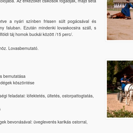
olójába. Az érkezőket csikósok fogadják, majd séta
letve a nyári színben frissen sült pogácsával és
ány faluban. Ezután mindenki lovaskocsira száll, s
földi táj homok buckái között /15 perc/.
nhöz. Lovasbemutató.
 és bemutatása
ndégek köszöntése
i feladatai: lófektetés, ültetés, ostorpattogtatás,
s
ek bevonásával: üvegleverés karikás ostorral,