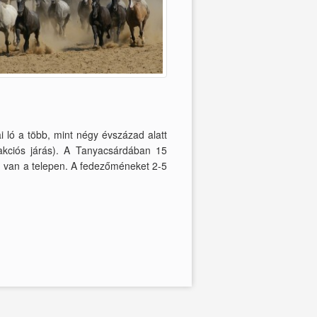
i ló a több, mint négy évszázad alatt
 akciós járás). A Tanyacsárdában 15
én van a telepen. A fedezőméneket 2-5