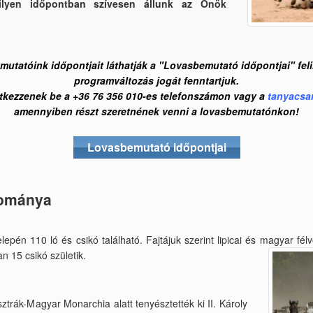
ilyen időpontban szívesen állunk az Önök
emutatóink időpontjait láthatják a "Lovasbemutató időpontjai" feli
programváltozás jogát fenntartjuk.
ntkezzenek be a +36 76 356 010-es telefonszámon vagy a
tanyacsa
amennyiben részt szeretnének venni a lovasbemutatónkon!
Lovasbemutató időpontjai
lománya
epén 110 ló és csikó található. Fajtájuk szerint lipicai és magyar fél
an 15 csikó születik.
ztrák-Magyar Monarchia alatt tenyésztették ki II. Károly