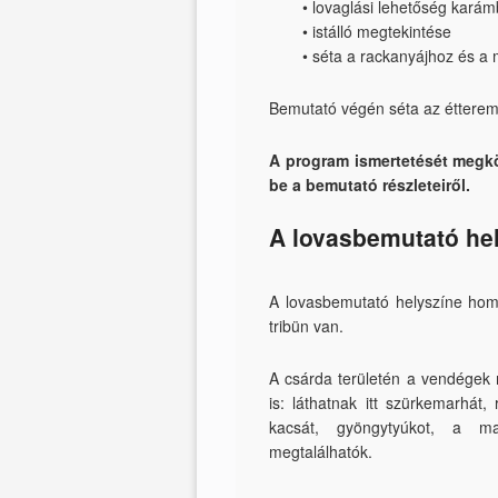
•
lovaglási lehetőség kará
•
istálló megtekintése
•
séta a rackanyájhoz és a
Bemutató végén séta az éttere
A program ismertetését megkö
be a bemutató részleteiről.
A lovasbemutató hel
A lovasbemutató helyszíne hom
tribün van.
A csárda területén a vendégek
is: láthatnak itt szürkemarhát,
kacsát, gyöngytyúkot, a 
megtalálhatók.