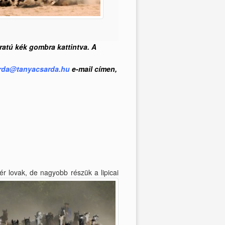
ratú kék gombra kattintva. A
rda@tanyacsarda.hu
e-mail címen,
vér lovak, de nagyobb részük a lipicai