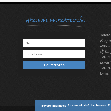
Hírlevél feliratkozás
Telefo
Progra
+36-76
Új Tan
+36-76
Lovast
+36 76
E-mail
Ez a weboldal sütiket használ. E
Bővebb információ
I