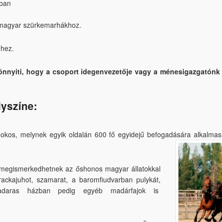
mban
 magyar szürkemarhákhoz.
mhez.
nnyíti, hogy a csoport idegenvezetője vagy a ménesigazgatónk
yszíne:
okos, melynek egyik oldalán 600 fő egyidejű befogadására
alkalmas
 megismerkedhetnek az őshonos magyar állatokkal
 rackajuhot, szamarat, a baromfiudvarban pulykát,
madaras házban pedig egyéb madárfajok is