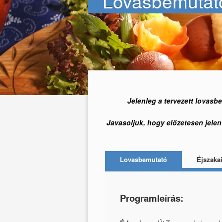
Lovasbemutat
Jelenleg a tervezett lovasb
Javasoljuk, hogy előzetesen jele
Lovasbemutató
Éjszaka
Programleírás: