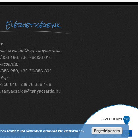
Elérhetőségeink
n:
mszervezés/Öreg Tanyacsárda:
/356-166, +36-76/356-010
yacsárda:
/356-250, +36-76/356-802
elep:
/356-010, +36 76/356-166
:
tanyacsarda@tanyacsarda.hu
Engedélyezem
nnek részleteiről bővebben olvashat ide kattintva >>>
MPRESSZUM | Fejlesztő: Marketing Menü