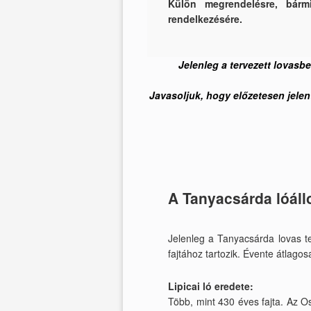
Külön megrendelésre, bárm
rendelkezésére.
Jelenleg a tervezett lovasb
Javasoljuk, hogy előzetesen jele
A Tanyacsárda lóál
Jelenleg a Tanyacsárda lovas tel
fajtához tartozik. Évente átlagos
Lipicai ló eredete:
Több, mint 430 éves fajta. Az Os