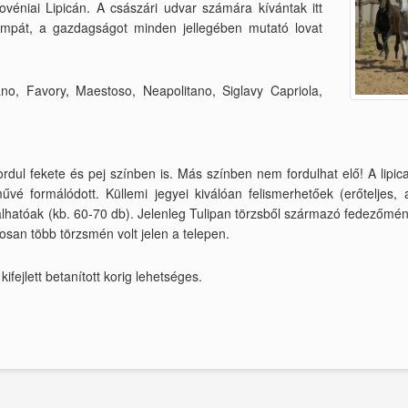
ovéniai Lipicán. A császári udvar számára kívántak itt
pompát, a gazdagságot minden jellegében mutató lovat
no, Favory, Maestoso, Neapolitano, Siglavy Capriola,
rdul fekete és pej színben is. Más színben nem fordulhat elő! A lipica
vé formálódott. Küllemi jegyei kiválóan felismerhetőek (erőteljes,
lálhatóak (kb. 60-70 db). Jelenleg Tulipan törzsből származó fedezőm
san több törzsmén volt jelen a telepen.
 kifejlett betanított korig lehetséges.