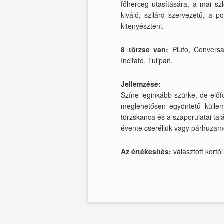
főherceg utasítására, a mai szl
kiváló, szilárd szervezetű, a 
kitenyészteni.
8 törzse van:
Pluto, Conversa
Incitato, Tulipan.
Jellemzése:
Színe leginkább szürke, de előfo
meglehetősen egyöntetű küllemű
törzskanca és a szaporulatai ta
évente cseréljük vagy párhuzamo
Az értékesítés:
választott kortól