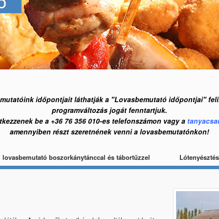
ó
emutatóink időpontjait láthatják a "Lovasbemutató időpontjai" feli
programváltozás jogát fenntartjuk.
ntkezzenek be a +36 76 356 010-es telefonszámon vagy a
tanyacsa
amennyiben részt szeretnének venni a lovasbemutatónkon!
i lovasbemutató boszorkánytánccal és tábortűzzel
Lótenyésztés