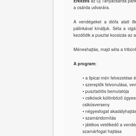
Érkezés
az Új Tanyacsárda park
a csárda udvarára.
A vendégeket a diófa alatt il
pálinkával kínáljuk. Séta a cig
kezdődik a pusztai kocsizás az al
Méneshajtás, majd séta a tribü
A program:
•
a lipicai mén felvezetése
•
szereplők felvonulása, ve
•
pusztaötös bemutatója
•
csikósok különböző ügyesség
csikósverseny
•
négyesfogat akadályhajtá
•
szamáridomítás
•
játékos vetélkedő a vendég
szamárfogat hajtása