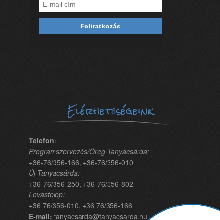
Elérhetőségeink
Telefon:
Programszervezés/Öreg Tanyacsárda:
+36-76/356-166, +36-76/356-010
Új Tanyacsárda:
+36-76/356-250, +36-76/356-802
Lovastelep:
+36 76/356-010, +36 76/356-166
E-mail:
tanyacsarda@tanyacsarda.hu