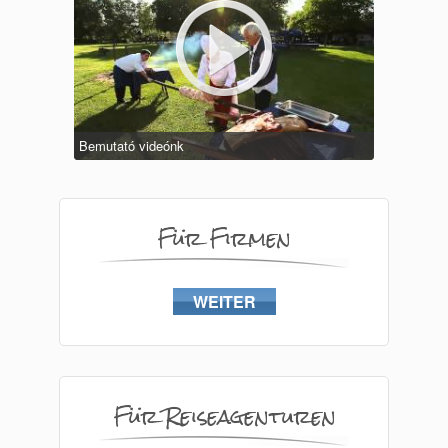
Bemutató videónk
Für Firmen
WEITER
Für Reiseagenturen