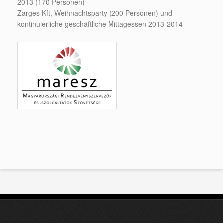
2013 (170 Personen)
Zarges Kft, Weihnachtsparty (200 Personen) und
kontinuierliche geschäftliche Mittagessen 2013-2014