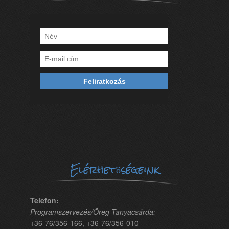
Elérhetőségeink
Telefon:
Programszervezés/Öreg Tanyacsárda:
+36-76/356-166, +36-76/356-010