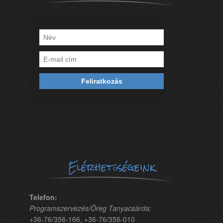
Elérhetőségeink
Telefon:
Programszervezés/Öreg Tanyacsárda:
+36-76/356-166, +36-76/356-010