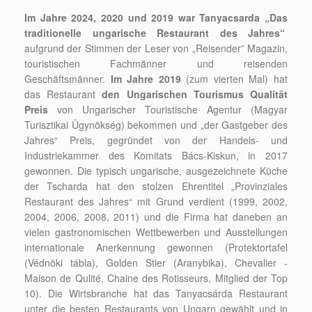
Im Jahre 2024, 2020 und 2019 war Tanyacsarda „Das
traditionelle ungarische Restaurant des Jahres“
aufgrund der Stimmen der Leser von „Reisender” Magazin,
touristischen Fachmänner und reisenden
Geschäftsmänner.
Im Jahre 2019
(zum vierten Mal) hat
das Restaurant
den Ungarischen Tourismus Qualität
Preis
von Ungarischer Touristische Agentur (Magyar
Turisztikai Ügynökség) bekommen und „der Gastgeber des
Jahres“ Preis, gegründet von der Handels- und
Industriekammer des Komitats Bács-Kiskun, in 2017
gewonnen. Die typisch ungarische, ausgezeichnete Küche
der Tscharda hat den stolzen Ehrentitel „Provinziales
Restaurant des Jahres“ mit Grund verdient (1999, 2002,
2004, 2006, 2008, 2011) und die Firma hat daneben an
vielen gastronomischen Wettbewerben und Ausstellungen
internationale Anerkennung gewonnen (Protektortafel
(Védnöki tábla), Golden Stier (Aranybika), Chevalier -
Maison de Qulité, Chaine des Rotisseurs, Mitglied der Top
10). Die Wirtsbranche hat das Tanyacsárda Restaurant
unter die besten Restaurants von Ungarn gewählt und in