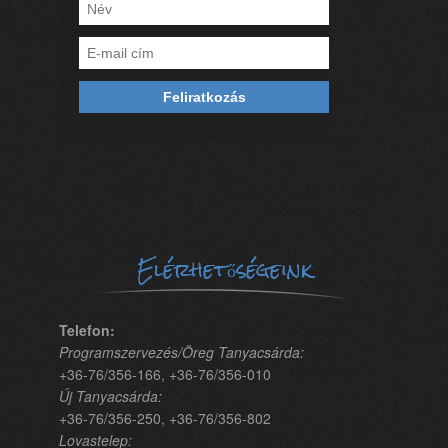
Elérhetőségeink
Telefon:
Programszervezés/Öreg Tanyacsárda:
+36-76/356-166, +36-76/356-010
Új Tanyacsárda:
+36-76/356-250, +36-76/356-802
Lovastelep: