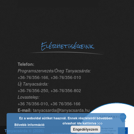
Elérhetőségeink
Telefon:
Programszervezés/Öreg Tanyacsárda:
+36-76/356-166, +36-76/356-010
Új Tanyacsárda:
+36-76/356-250, +36-76/356-802
Lovastelep:
+36 76/356-010, +36 76/356-166
E-mail:
tanyacsarda@tanyacsarda.hu
Ez a weboldal sütiket használ. Ennek részleteiről bővebben
olvashat ide kattintva >>>
Bővebb információ
Engedélyezem
Tanyacsárda © (2026)