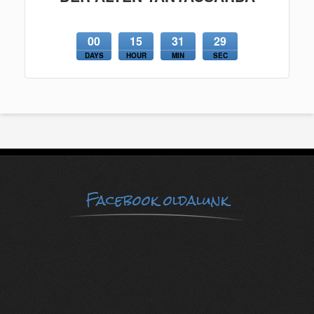
00
15
31
29
DAYS
HOUR
MIN
SEC
Facebook oldalunk