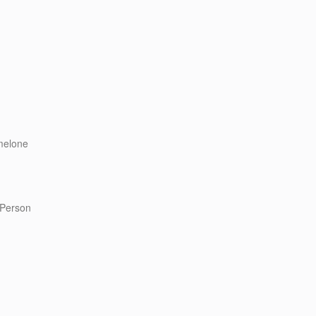
melone
/Person