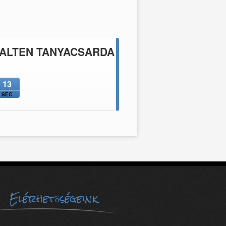
 ALTEN TANYACSARDA
12
SEC
Elérhetőségeink