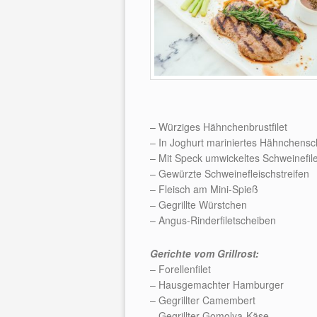
– Würziges Hähnchenbrustfilet
– In Joghurt mariniertes Hähnchensch
– Mit Speck umwickeltes Schweinefile
– Gewürzte Schweinefleischstreifen
– Fleisch am Mini-Spieß
– Gegrillte Würstchen
– Angus-Rinderfiletscheiben
Gerichte vom Grillrost:
– Forellenfilet
– Hausgemachter Hamburger
– Gegrillter Camembert
– Gegrillter Gomolya-Käse