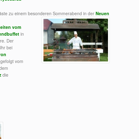
Gäste zu einem besonderen Sommerabend in der
Neuen
keiten vom
endbuffet
in
re. Der
hr bei
von
gefolgt vom
 dem
z
die