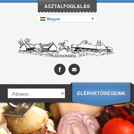
ASZTALFOGLALÁS
Magyar
ELÉRHETŐSÉGEINK