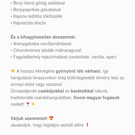
• Borjú bécsi görög salátával
• Borjúpaprikás galuskával
• Kapros-tejfölös tökfőzelék
• Káposztás tészta
És a kihagyhatatlan desszertek:
• Aranygaluska vaníliamártással
• Citromkrémes labdák málnaraguval
• Fagylaltkehely tejszínhabbal (csokoládé, vanília, eper)
A hosszú hétvégére
gyönyörű idő várható
, így
hangulatos teraszunkon még különlegesebb élmény lesz az
ünnepi ebéd vagy vacsora!
Ünnepeljenek
családjukkal
és
barátaikkal
nálunk,
tradicionális csárdahangulatban,
finom magyar fogások
mellett!
Várjuk szeretettel!
Javasoljuk, hogy foglaljon asztalt előre