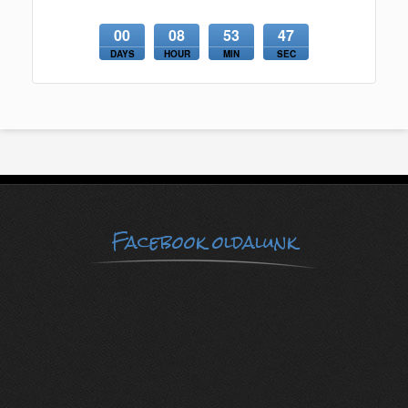
00
08
53
47
DAYS
HOUR
MIN
SEC
Facebook oldalunk