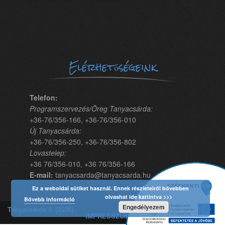
Elérhetőségeink
Telefon:
Programszervezés/Öreg Tanyacsárda:
+36-76/356-166, +36-76/356-010
Új Tanyacsárda:
+36-76/356-250, +36-76/356-802
Lovastelep:
+36 76/356-010, +36 76/356-166
E-mail:
tanyacsarda@tanyacsarda.hu
Ez a weboldal sütiket használ. Ennek részleteiről bővebben
olvashat ide kattintva >>>
Bővebb információ
Engedélyezem
Tanyacsárda © (2026)
IMPRESSZUM | Fejlesztő: Marketing Menü