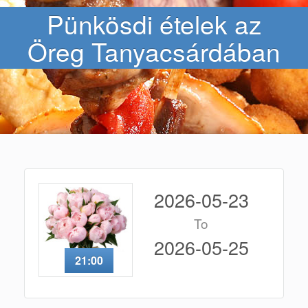
Pünkösdi ételek az
Öreg Tanyacsárdában
2026-05-23
To
2026-05-25
21:00