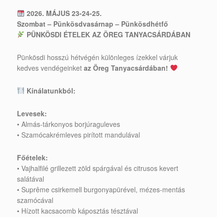
2026. MÁJUS 23-24-25.
Szombat – Pünkösdvasárnap – Pünkösdhétfő
PÜNKÖSDI ÉTELEK AZ ÖREG TANYACSÁRDÁBAN
Pünkösdi hosszú hétvégén különleges ízekkel várjuk
kedves vendégeinket
az Öreg Tanyacsárdában!
Kínálatunkból:
Levesek:
• Almás-tárkonyos borjúraguleves
• Szamócakrémleves pirított mandulával
Főételek:
• Vajhalfilé grillezett zöld spárgával és citrusos kevert
salátával
• Suprême csirkemell burgonyapürével, mézes-mentás
szamócával
• Hízott kacsacomb káposztás tésztával