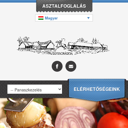
ASZTALFOGLALÁS
Magyar
ELÉRHETŐSÉGEINK