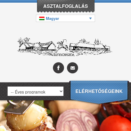
ASZTALFOGLALÁS
Magyar
ELÉRHETŐSÉGEINK