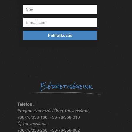
Elérhetőségeink
Telefon:
Programszervezés/Öreg Tanyacsárda:
+36-76/356-166, +36-76/356-010
Új Tanyacsárda:
+36-76/356-250, +36-76/356-802