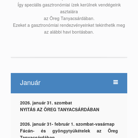
Így speciális gasztronómiai ízek kerülnek vendégeink
asztalára
az Öreg Tanyacsárdában.
Ezeket a gasztronómiai rendezvényeinket tekinthetik meg
az alábbi havi bontásban.
Január
2026. január 31. szombat
NYITÁS AZ ÖREG TANYACSÁRDÁBAN
2026. január 31- február 1. szombat-vasárnap
Fácán- és gyöngytyúkételek az Öreg
Tanyacsárdában