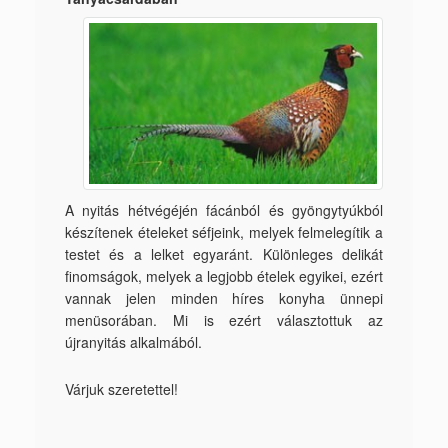
A nyitás hétvégéjén fácánból és gyöngytyúkból
készítenek ételeket séfjeink, melyek felmelegítik a
testet és a lelket egyaránt. Különleges delikát
finomságok, melyek a legjobb ételek egyikei, ezért
vannak jelen minden híres konyha ünnepi
menüsorában. Mi is ezért választottuk az
újranyitás alkalmából.
Várjuk szeretettel!