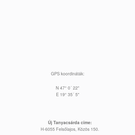
GPS koordináták:
N 47
°
0´ 22"
E 19
°
35´ 5"
Új Tanyacsárda címe:
H-6055 Felsőlajos, Közös 150.