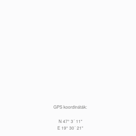
GPS koordináták:
N 47
°
3´ 11"
E 19
°
30´ 21"