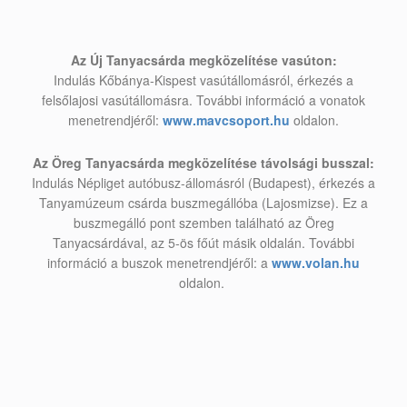
Az Új Tanyacsárda megközelítése vasúton:
Indulás Kőbánya-Kispest vasútállomásról, érkezés a
felsőlajosi vasútállomásra. További információ a vonatok
menetrendjéről:
www.mavcsoport.hu
oldalon.
Az Öreg Tanyacsárda megközelítése távolsági busszal:
Indulás Népliget autóbusz-állomásról (Budapest), érkezés a
Tanyamúzeum csárda buszmegállóba (Lajosmizse). Ez a
buszmegálló pont szemben található az Öreg
Tanyacsárdával, az 5-ös főút másik oldalán. További
információ a buszok menetrendjéről: a
www.volan.hu
oldalon.