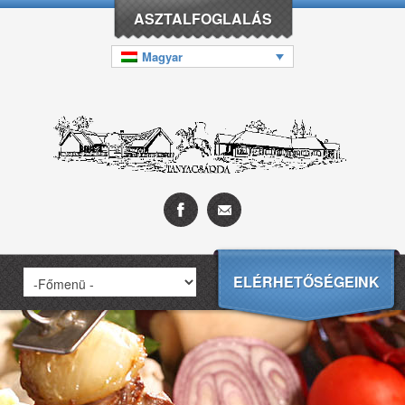
ASZTALFOGLALÁS
Magyar
ELÉRHETŐSÉGEINK