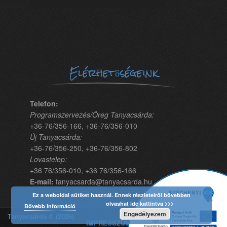
Elérhetőségeink
Telefon:
Programszervezés/Öreg Tanyacsárda:
+36-76/356-166, +36-76/356-010
Új Tanyacsárda:
+36-76/356-250, +36-76/356-802
Lovastelep:
+36 76/356-010, +36 76/356-166
E-mail:
tanyacsarda@tanyacsarda.hu
Ez a weboldal sütiket használ. Ennek részleteiről bővebben
olvashat ide kattintva >>>
Bővebb információ
Engedélyezem
Tanyacsárda © (2026)
IMPRESSZUM | Fejlesztő: Marketing Menü