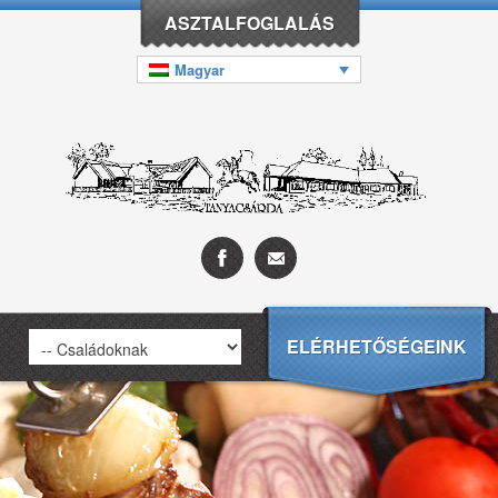
ASZTALFOGLALÁS
Magyar
ELÉRHETŐSÉGEINK