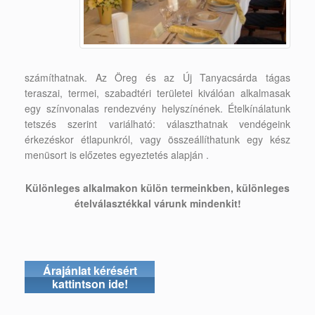
számíthatnak. Az Öreg és az Új Tanyacsárda tágas
teraszai, termei, szabadtéri területei kiválóan alkalmasak
egy színvonalas rendezvény helyszínének. Ételkínálatunk
tetszés szerint variálható: választhatnak vendégeink
érkezéskor étlapunkról, vagy összeállíthatunk egy kész
menüsort is előzetes egyeztetés alapján .
Különleges alkalmakon külön termeinkben, különleges
ételválasztékkal várunk mindenkit!
Árajánlat kérésért
kattintson ide!