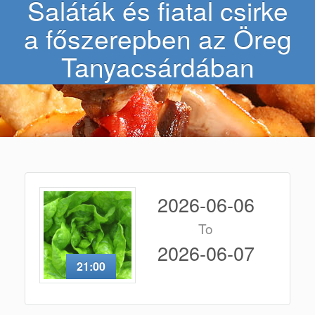
Saláták és fiatal csirke
a főszerepben az Öreg
Tanyacsárdában
2026-06-06
To
2026-06-07
21:00