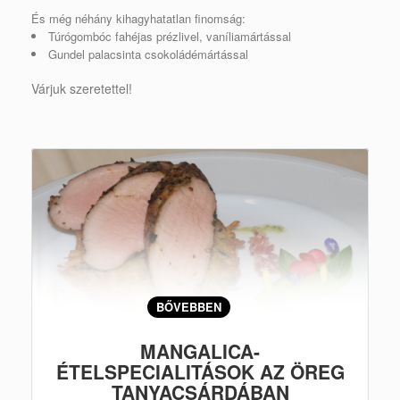
És még néhány kihagyhatatlan finomság:
Túrógombóc fahéjas prézlivel, vaníliamártással
Gundel palacsinta csokoládémártással
Várjuk szeretettel!
BŐVEBBEN
MANGALICA-
ÉTELSPECIALITÁSOK AZ ÖREG
TANYACSÁRDÁBAN