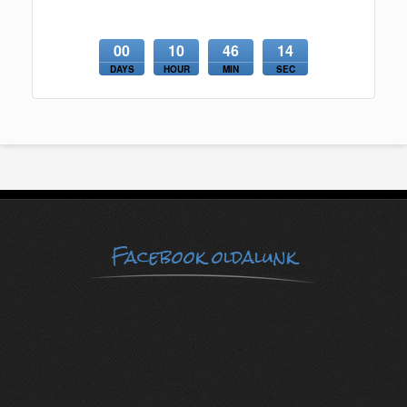
00
10
46
14
DAYS
HOUR
MIN
SEC
Facebook oldalunk