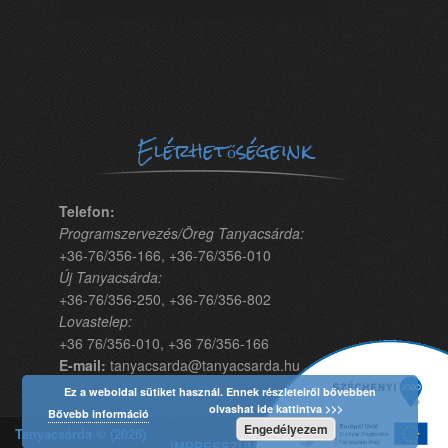
Elérhetőségeink
Telefon:
Programszervezés/Öreg Tanyacsárda:
+36-76/356-166, +36-76/356-010
Új Tanyacsárda:
+36-76/356-250, +36-76/356-802
Lovastelep:
+36 76/356-010, +36 76/356-166
E-mail:
tanyacsarda@tanyacsarda.hu
Ez a weboldal sütiket használ. Ennek részleteiről bővebben
olvashat ide kattintva >>>
Bővebb információ
Engedélyezem
Tanyacsárda © (2026)
IMPRESSZUM | Fejlesztő: Marketing Menü