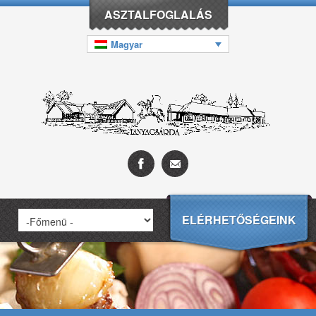
ASZTALFOGLALÁS
Magyar
ELÉRHETŐSÉGEINK