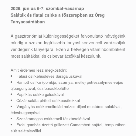
2026. június 6-7. szombat-vasárnap
Saláták és fiatal csirke a főszerepben az Öreg
Tanyacsárdában
A gasztronómiai különlegességeket felvonultató hétvégéink
mindig a szezon legfrissebb tanyasi kedvenceit varázsolják
vendégeink tányérjára. Ezen a hétvégén vitaminbombaként
most salátákkal és csibevariációkkal készülünk.
Amit érdemes lesz megkóstolni:
Falusi csirkehúsleves daragaluskával
Rántott csirke (combja, szárnya, melle) petrezselymes-vajas
újburgonyával, őszibarackbefőttel
Paprikás csirke galuskával
Cézár saláta pirított csirkecsíkokkal
Vargányás csirkemellrolád mézes-dijoni mustáros salátával,
édesburgonyával
Szezámmagos csirkemell tésztasalátával
Erdei gombás rizottó grillezett Camembert sajttal, tempurában
sült salátalevéllel